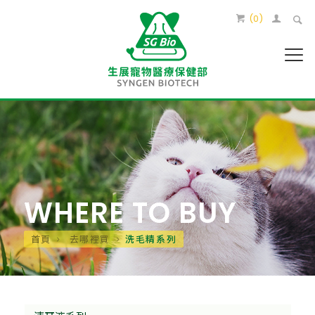
(
0
)
WHERE TO BUY
首頁
去哪裡買
洗毛精系列