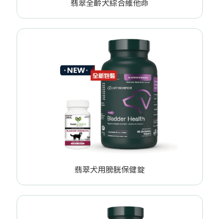
翡翠全齡犬綜合維他命
翡翠犬用膀胱保健錠