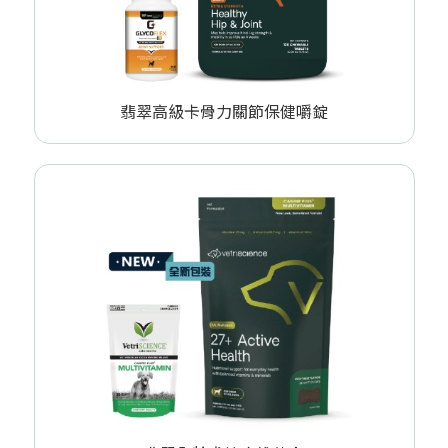
翡翠高級卡骨力關節保健嚼錠