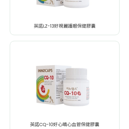
英諾LZ-13好視麗護眼保健膠囊
英諾CQ-10好心晴心血管保健膠囊