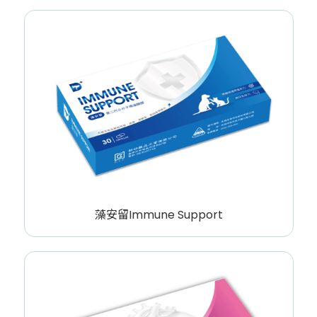
藻安留Immune Support