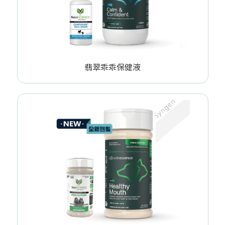
翡翠乖乖保健液