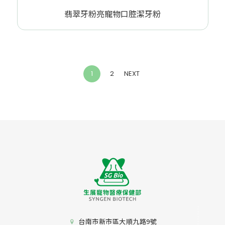
翡翠牙粉亮寵物口腔潔牙粉
(current)
1
2
NEXT
台南市新市區大順九路9號