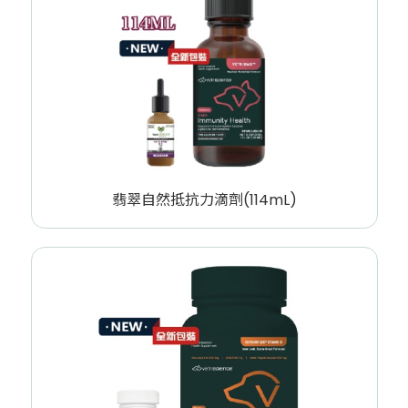
翡翠自然抵抗力滴劑(114mL)