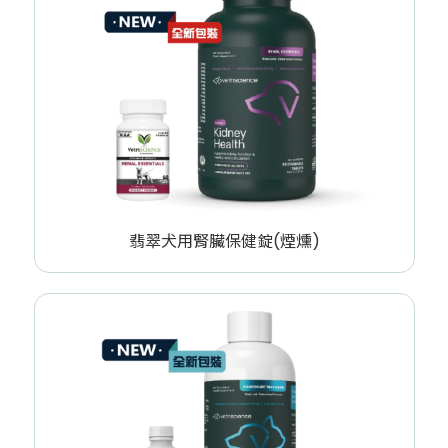
翡翠犬用腎臟保健錠(煙燻)