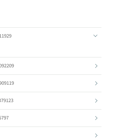
11929
092209
909119
379123
5797