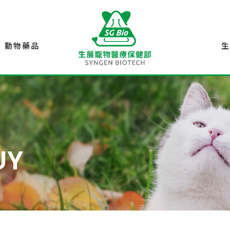
動物藥品
UY