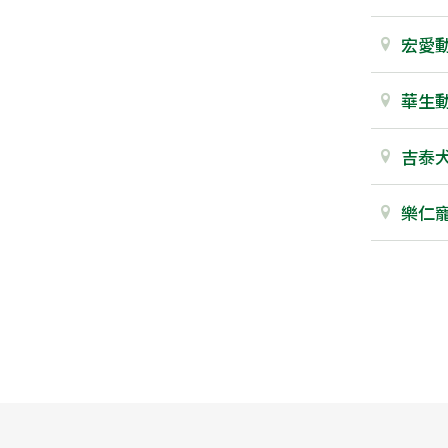
宏愛
華生
吉泰
樂仁