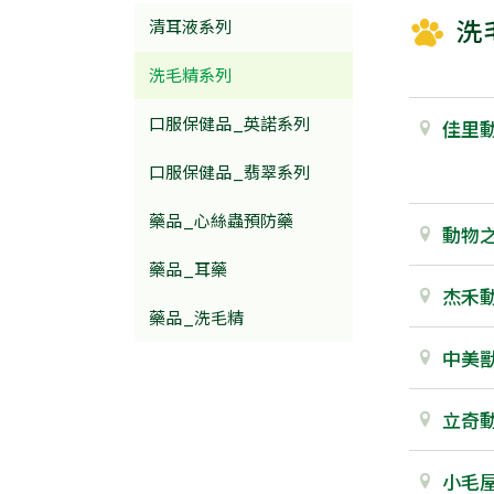
洗
清耳液系列
洗毛精系列
口服保健品_英諾系列
佳里
口服保健品_翡翠系列
藥品_心絲蟲預防藥
動物
藥品_耳藥
杰禾
藥品_洗毛精
中美
立奇
小毛