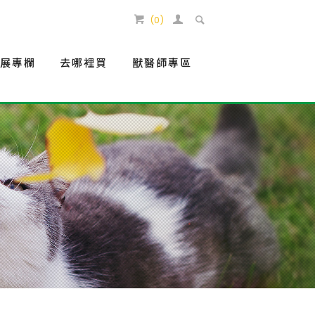
(
0
)
生展專欄
去哪裡買
獸醫師專區