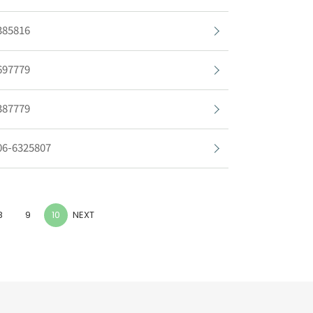
385816
697779
387779
06-6325807
(current)
8
9
10
NEXT