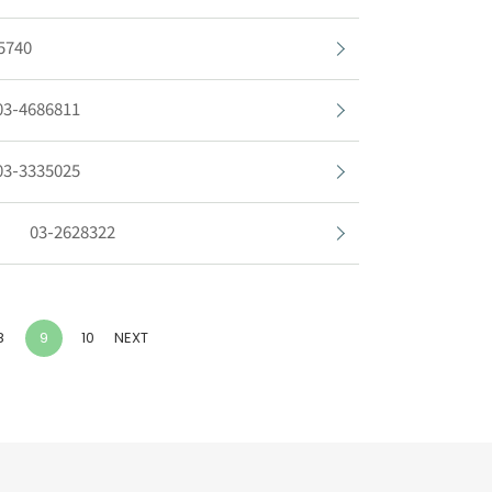
5740
03-4686811
03-3335025
03-2628322
(current)
8
9
10
NEXT