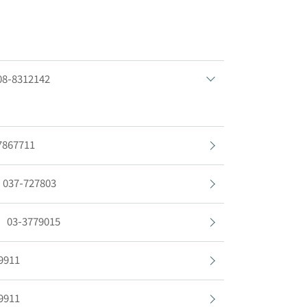
08-8312142
7867711
037-727803
03-3779015
9911
9911