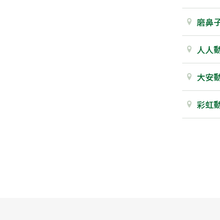
磨鼻
人人
大安
彩虹