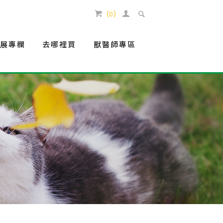
(
0
)
生展專欄
去哪裡買
獸醫師專區