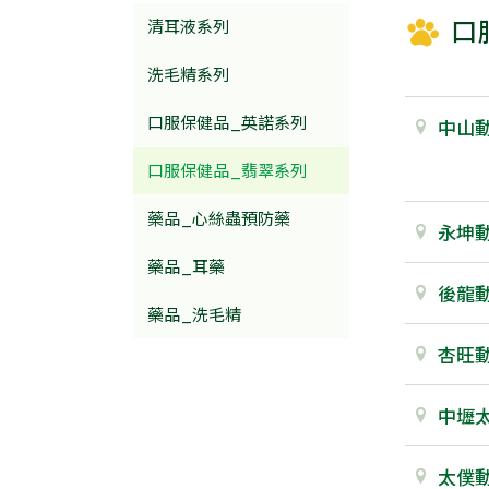
口
清耳液系列
洗毛精系列
口服保健品_英諾系列
中山
口服保健品_翡翠系列
藥品_心絲蟲預防藥
永坤
藥品_耳藥
後龍
藥品_洗毛精
杏旺
中壢
太僕