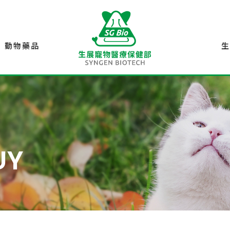
動物藥品
UY