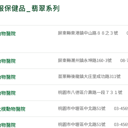
服保健品_翡翠系列
動物醫院
屏東縣東港鎮中山路８８之３號
動物醫院
屏東縣潮州鎮永坤路160-3號
08-
動物醫院
苗栗縣後龍鎮大庄里成功路311號
動物醫院
桃園市八德區介壽路一段７３１號
太樸動物醫院
桃園市中壢區中北路51號
03-456
動物醫院
桃園市中壢區中北路51號
03-456