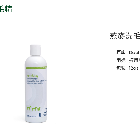
毛精
燕麥洗毛精
原廠 : De
用途 : 
包裝 : 12oz