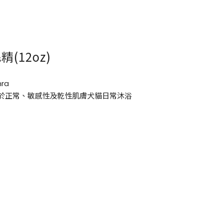
(12oz)
chra
適用於正常、敏感性及乾性肌膚犬貓日常沐浴