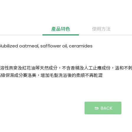
產品特色
使用方法
lubilized oatmeal, safflower oil, ceramides
溶性燕麥及紅花油等天然成分，不含香精及人工止癢成份，溫和不
加高級保濕成分賽洛美，增加毛髮洗浴後的柔順不再乾澀
BACK