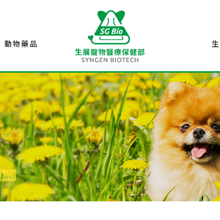
動物藥品
...