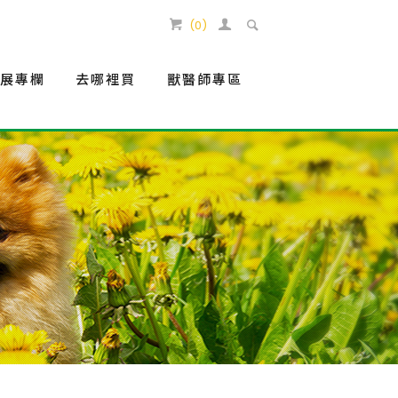
(
0
)
生展專欄
去哪裡買
獸醫師專區