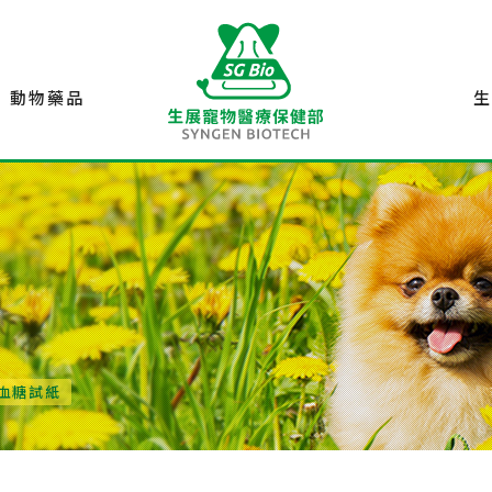
動物藥品
0 血糖試紙