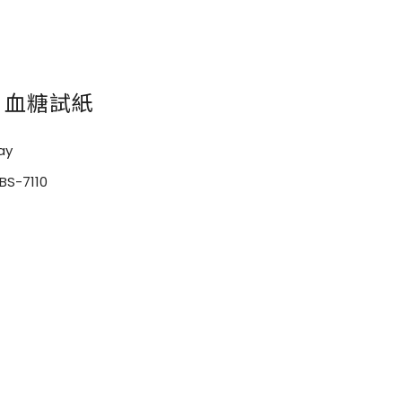
10 血糖試紙
ay
-7110
片