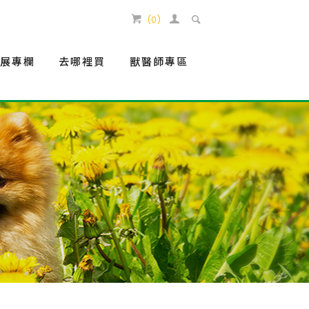
(
0
)
生展專欄
去哪裡買
獸醫師專區