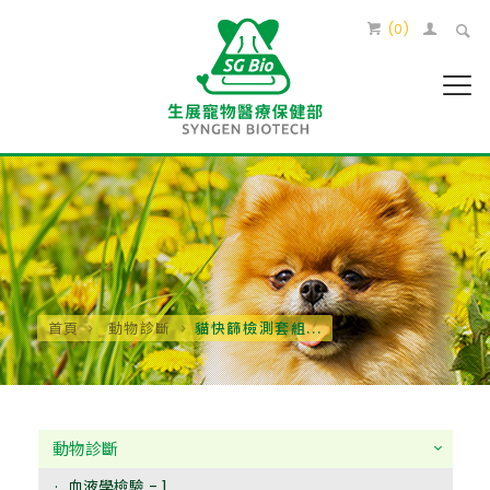
(
0
)
首頁
動物診斷
貓快篩檢測套組...
動物診斷
血液學檢驗 - 1