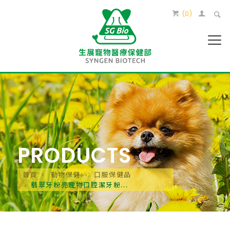
(
0
)
PRODUCTS
首頁
動物保健
口服保健品
翡翠牙粉亮寵物口腔潔牙粉...