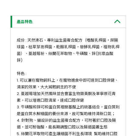
產品特色
成份 : 天然沸石、專利益生菌複合配方（嗜酸乳桿菌，屎腸
球菌，枯草芽孢桿菌，乾酪乳桿菌，發酵乳桿菌，植物乳桿
菌）、蔓越莓粉、絲蘭花萃取物、牛磺酸、鋅(抗壞血酸
鋅)
特色 :
1. 可以灑在寵物飼料上，在寵物進食中即可達到口腔保健、
清潔的效果，大大減輕飼主的不便
2. 蔓越莓增加天然風味並含豐富生物類黃酮及單寧原花青
素，可以增進口腔清潔，達成口腔保健
3. 牛磺酸和鋅可和蛋白質裡胺基酸上的硫基結合，蛋白質則
是蛋白質水解細菌的養份來源，故可幫助維持清新口氣；
4. 針對狗、貓設計的益生菌複合配方，可附著於口腔及腸
道，並可耐強酸，能長期調整口腔以及腸道菌叢生態
5. 絲蘭花萃取物可產生讓細菌不利生長環境
幫助維持口腔