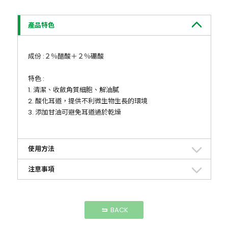
產品特色
成份 :２％醋酸＋２％硼酸
特色 :
1. 清潔、收斂角質細胞、解油膩
2. 酸化耳道，提供不利微生物生長的環境
3. 添加甘油可避免耳道過於乾燥
使用方法
注意事項
BACK