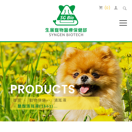
(
0
)
PRODUCTS
首頁
動物保健
清耳液
醋酸清耳液(16oz)...