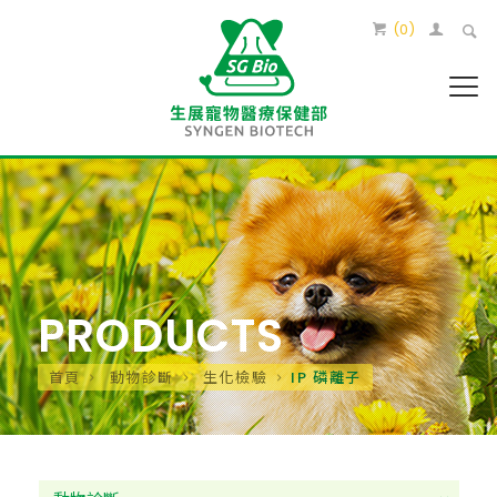
(
0
)
PRODUCTS
首頁
動物診斷
生化檢驗
IP 磷離子