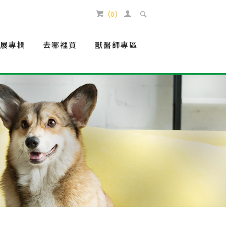
(
0
)
生展專欄
去哪裡買
獸醫師專區