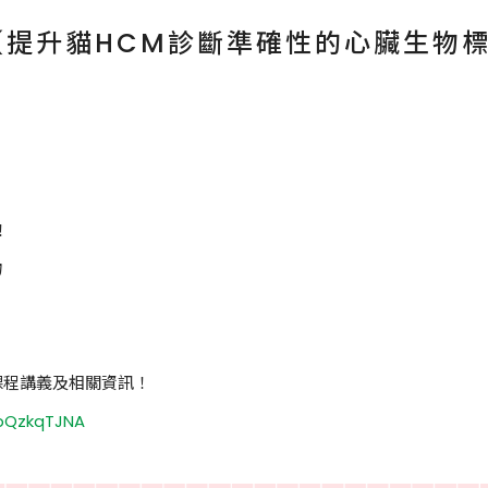
.29【提升貓HCM診斷準確性的心臟生
！
物
課程講義及相關資訊！
YbQzkqTJNA