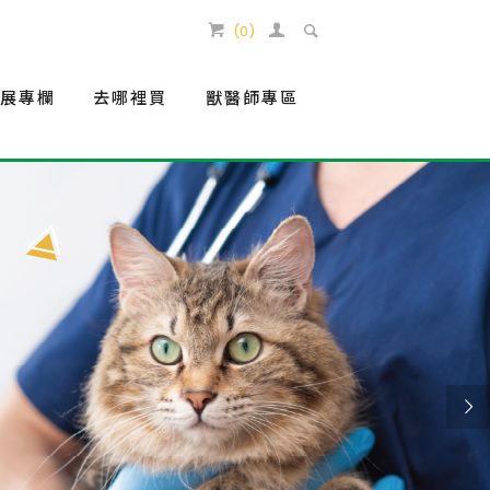
(
0
)
生展專欄
去哪裡買
獸醫師專區