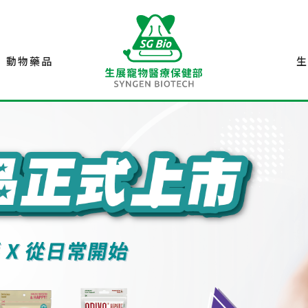
動物藥品
.