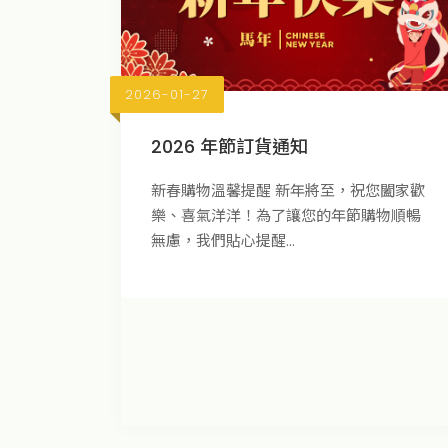
2026-01-27
2026 年節訂貨通知
新春購物溫馨提醒 新年將至，祝您闔家歡
樂、喜氣洋洋！為了讓您的年節購物順暢
無慮，我們貼心提醒...