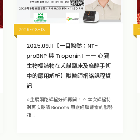
2025-08-18
2025.09.11【一目瞭然：NT-
proBNP 與 Troponin I —— 心臟
生物標誌物在犬貓臨床及麻醉手術
中的應用解析】獸醫師網絡課程資
訊
⭐️生展網路課程好評再開！ ⭐️ 本次課程特
別再次邀請 Bionote 原廠經驗豐富的獸醫
師 ...