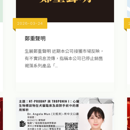
2026-03-24
鄭重聲明
生展鄭重聲明 近期本公司接獲市場反映，
有不實訊息流傳，指稱本公司已停止銷售
褐藻系列產品「...